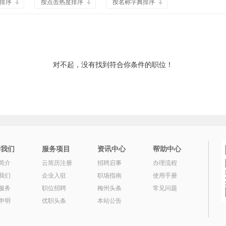
排序
按点击热度排序
按名称字典排序
对不起，没有找到符合你条件的职位！
于我们
服务项目
资讯中心
帮助中心
简介
云简历注册
招聘启事
办理流程
我们
企业入驻
职场指南
使用手册
服务
职位招聘
梅州头条
常见问题
申明
优职头条
本站公告