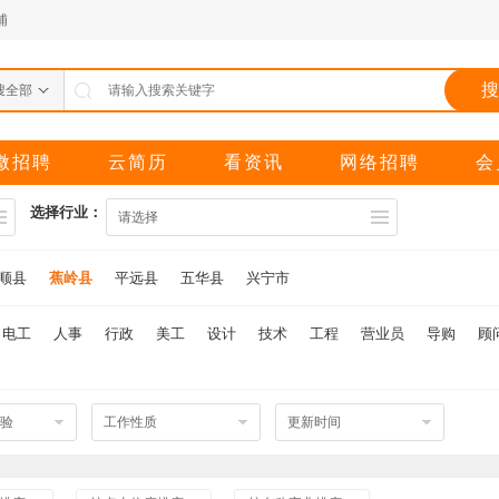
埔
搜
搜全部
微招聘
云简历
看资讯
网络招聘
会
选择行业：
请选择
顺县
蕉岭县
平远县
五华县
兴宁市
电工
人事
行政
美工
设计
技术
工程
营业员
导购
顾
验
工作性质
更新时间