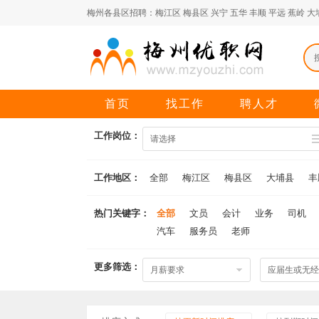
梅州各县区招聘：
梅江区
梅县区
兴宁
五华
丰顺
平远
蕉岭
大
首页
找工作
聘人才
工作岗位：
请选择
工作地区：
全部
梅江区
梅县区
大埔县
丰
热门关键字：
全部
文员
会计
业务
司机
汽车
服务员
老师
更多筛选：
月薪要求
应届生或无经