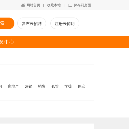
网站首页
|
收藏本站
|
保存到桌面
索
发布云招聘
注册云简历
员中心
问
房地产
营销
销售
仓管
学徒
保安