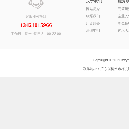
关于我们
服务
网站简介
云简历
联系我们
企业入
客服服务热线
广告服务
职位招
13421015966
法律申明
优职头
工作日：周一~周日 8：00-22:00
Copyright © 2019 mz
联系地址：广东省梅州市梅县区 联