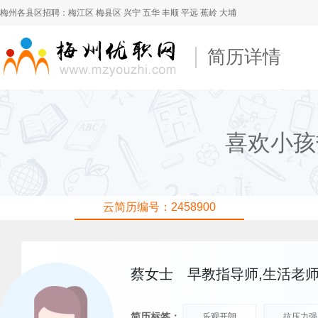
梅州各县区招聘：
梅江区
梅县区
兴宁
五华
丰顺
平远
蕉岭
大埔
简历详情
喜欢小孩
云简历编号：2458900
蔡女士
早教指导师,生活老师
简历标签：
乐观开朗
抗压力强