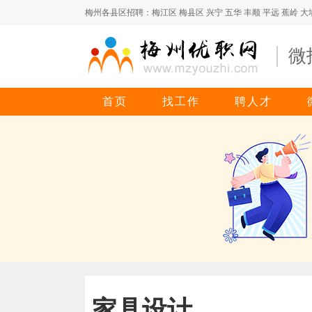
梅州各县区招聘：
梅江区
梅县区
兴宁
五华
丰顺
平远
蕉岭
大
微
首页
找工作
聘人才
家具设计