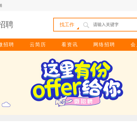
埔
招聘
找工作
微招聘
云简历
看资讯
网络招聘
会