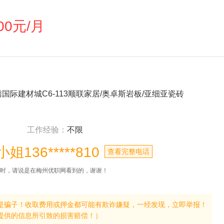
00元/月
际建材城C6-113顺联家居/奥卓斯岩板/亚细亚瓷砖
工作经验：
不限
姐136*****810
查看完整电话
时，请说是在梅州优职网看到的，谢谢！
是骗子！收取费用或押金都可能有欺诈嫌疑，一经发现，立即举报！
提供的信息所引致的损害赔偿！）