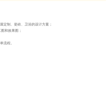
全屋定制、瓷砖、卫浴的设计方案；
工图和效果图；
下单流程。