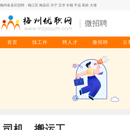
梅州各县区招聘：
梅江区
梅县区
兴宁
五华
丰顺
平远
蕉岭
大埔
微招聘
首页
找工作
聘人才
微招聘
云
司机、搬运工