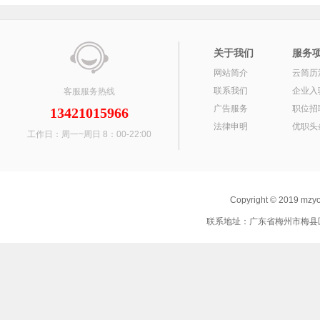
关于我们
服务
网站简介
云简历
联系我们
企业入
客服服务热线
广告服务
职位招
13421015966
法律申明
优职头
工作日：周一~周日 8：00-22:00
Copyright © 2019 mz
联系地址：广东省梅州市梅县区 联